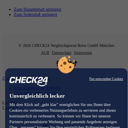
Zum Hauptinhalt springen
Zum Seitenfuß springen
© 2026 CHECK24 Vergleichsportal Reise GmbH München
AGB
Datenschutz
Impressum
Zum Hauptinhalt springen
Nur notwendige Cookies
Zum Hauptinhalt springen
Zum Seitenfuß springen
Unvergleichlich lecker
Loading...
Mit dem Klick auf „geht klar” ermöglichen Sie uns Ihnen über
Loading...
Cookies ein verbessertes Nutzungserlebnis zu servieren und dieses
kontinuierlich zu verbessern. So können wir Ihnen bei unseren
Partnern personalisierte Werbung und passende Angebote anzeigen.
Über „anpassen” können Sie Ihre persönlichen Präferenzen festlegen.