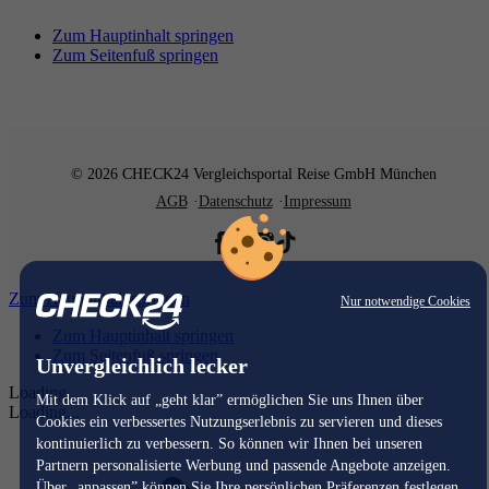
Zum Hauptinhalt springen
Zum Seitenfuß springen
© 2026 CHECK24 Vergleichsportal Reise GmbH München
AGB
Datenschutz
Impressum
Zum Hauptinhalt springen
Nur notwendige Cookies
Zum Hauptinhalt springen
Zum Seitenfuß springen
Unvergleichlich lecker
Loading...
Mit dem Klick auf „geht klar” ermöglichen Sie uns Ihnen über
Loading...
Cookies ein verbessertes Nutzungserlebnis zu servieren und dieses
kontinuierlich zu verbessern. So können wir Ihnen bei unseren
Partnern personalisierte Werbung und passende Angebote anzeigen.
Über „anpassen” können Sie Ihre persönlichen Präferenzen festlegen.