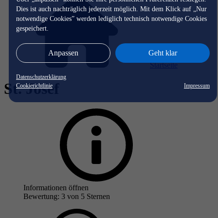
Dies ist auch nachträglich jederzeit möglich. Mit dem Klick auf „Nur
notwendige Cookies” werden lediglich technisch notwendige Cookies
gespeichert.
Anpassen
Geht klar
Startseite
Datenschutzerklärung
St. Josef
Cookierichtlinie
Impressum
Informationen öffnen
Bewertung: 3 von 5 Sternen