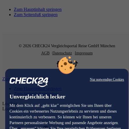
Zum Hauptinhalt springen
Zum Seitenfuß springen
© 2026 CHECK24 Vergleichsportal Reise GmbH München
AGB
Datenschutz
Impressum
Zum Hauptinhalt springen
Nur notwendige Cookies
Zum Hauptinhalt springen
Zum Seitenfuß springen
Unvergleichlich lecker
Loading...
Mit dem Klick auf „geht klar” ermöglichen Sie uns Ihnen über
Loading...
Cookies ein verbessertes Nutzungserlebnis zu servieren und dieses
kontinuierlich zu verbessern. So können wir Ihnen bei unseren
Partnern personalisierte Werbung und passende Angebote anzeigen.
Über „anpassen” können Sie Ihre persönlichen Präferenzen festlegen.