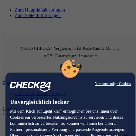
Zum Hauptinhalt springen
Zum Seitenfuß springen
© 2026 CHECK24 Vergleichsportal Reise GmbH München
AGB
Datenschutz
Impressum
Zum Hauptinhalt springen
Nur notwendige Cookies
Zum Hauptinhalt springen
Zum Seitenfuß springen
Unvergleichlich lecker
Loading...
Mit dem Klick auf „geht klar” ermöglichen Sie uns Ihnen über
Loading...
Cookies ein verbessertes Nutzungserlebnis zu servieren und dieses
kontinuierlich zu verbessern. So können wir Ihnen bei unseren
Partnern personalisierte Werbung und passende Angebote anzeigen.
Über „anpassen” können Sie Ihre persönlichen Präferenzen festlegen.