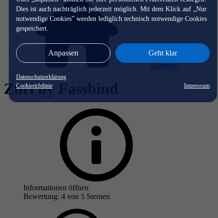
Dies ist auch nachträglich jederzeit möglich. Mit dem Klick auf „Nur
notwendige Cookies” werden lediglich technisch notwendige Cookies
gespeichert.
Anpassen
Geht klar
Startseite
Datenschutzerklärung
Züri by Fassbind
Cookierichtlinie
Impressum
Informationen öffnen
Bewertung: 4 von 5 Sternen