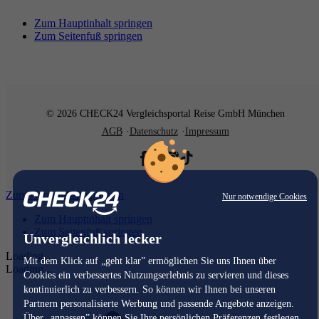
Zum Hauptinhalt springen
Zum Seitenfuß springen
© 2026 CHECK24 Vergleichsportal Reise GmbH München
AGB
Datenschutz
Impressum
Zum Hauptinhalt springen
Nur notwendige Cookies
Zum Hauptinhalt springen
Zum Seitenfuß springen
Unvergleichlich lecker
Loading...
Mit dem Klick auf „geht klar” ermöglichen Sie uns Ihnen über
Loading...
Cookies ein verbessertes Nutzungserlebnis zu servieren und dieses
kontinuierlich zu verbessern. So können wir Ihnen bei unseren
Partnern personalisierte Werbung und passende Angebote anzeigen.
Über „anpassen” können Sie Ihre persönlichen Präferenzen festlegen.