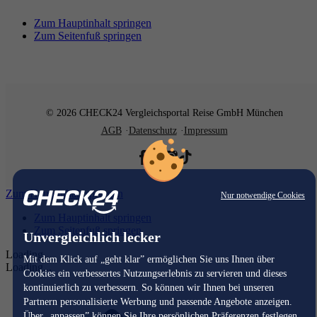
Zum Hauptinhalt springen
Zum Seitenfuß springen
© 2026 CHECK24 Vergleichsportal Reise GmbH München
AGB
Datenschutz
Impressum
Zum Hauptinhalt springen
Nur notwendige Cookies
Zum Hauptinhalt springen
Zum Seitenfuß springen
Unvergleichlich lecker
Loading...
Mit dem Klick auf „geht klar” ermöglichen Sie uns Ihnen über
Loading...
Cookies ein verbessertes Nutzungserlebnis zu servieren und dieses
kontinuierlich zu verbessern. So können wir Ihnen bei unseren
Partnern personalisierte Werbung und passende Angebote anzeigen.
Über „anpassen” können Sie Ihre persönlichen Präferenzen festlegen.