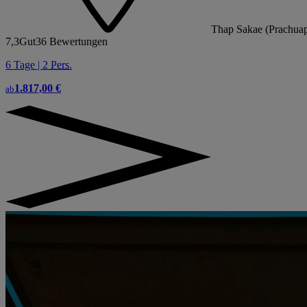
Thap Sakae (Prachuap
7,3
Gut
36 Bewertungen
6 Tage | 2
Pers.
1.817,00 €
ab