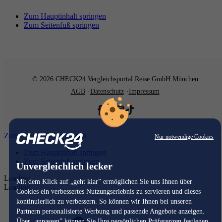
Zum Hauptinhalt springen
Zum Seitenfuß springen
© 2026 CHECK24 Vergleichsportal Reise GmbH München
AGB
Datenschutz
Impressum
Zum Hauptinhalt springen
Nur notwendige Cookies
Zum Hauptinhalt springen
Zum Seitenfuß springen
Unvergleichlich lecker
Loading...
Mit dem Klick auf „geht klar” ermöglichen Sie uns Ihnen über
Loading...
Cookies ein verbessertes Nutzungserlebnis zu servieren und dieses
kontinuierlich zu verbessern. So können wir Ihnen bei unseren
Partnern personalisierte Werbung und passende Angebote anzeigen.
Über „anpassen” können Sie Ihre persönlichen Präferenzen festlegen.