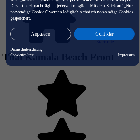
Dies ist auch nachträglich jederzeit möglich. Mit dem Klick auf „Nur
notwendige Cookies” werden lediglich technisch notwendige Cookies
gespeichert.
Anpassen
Geht klar
Startseite
Datenschutzerklärung
Thai Kamala Beach Front
Cookierichtlinie
Impressum