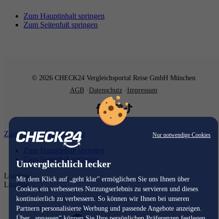
Zum Hauptinhalt springen
Zum Seitenfuß springen
© 2026 CHECK24 Vergleichsportal Reise GmbH München
AGB
Datenschutz
Impressum
Zum Hauptinhalt springen
Nur notwendige Cookies
Zum Hauptinhalt springen
Zum Seitenfuß springen
Unvergleichlich lecker
Loading...
Mit dem Klick auf „geht klar” ermöglichen Sie uns Ihnen über
Loading...
Cookies ein verbessertes Nutzungserlebnis zu servieren und dieses
kontinuierlich zu verbessern. So können wir Ihnen bei unseren
Partnern personalisierte Werbung und passende Angebote anzeigen.
Über „anpassen” können Sie Ihre persönlichen Präferenzen festlegen.