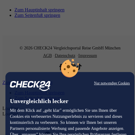
Zum Hauptinhalt springen
Zum Seitenfuß springen
© 2026 CHECK24 Vergleichsportal Reise GmbH München
AGB
Datenschutz
Impressum
Zum Hauptinhalt springen
Nur notwendige Cookies
Zum Hauptinhalt springen
Zum Seitenfuß springen
Unvergleichlich lecker
Loading...
Mit dem Klick auf „geht klar” ermöglichen Sie uns Ihnen über
Loading...
Cookies ein verbessertes Nutzungserlebnis zu servieren und dieses
kontinuierlich zu verbessern. So können wir Ihnen bei unseren
Partnern personalisierte Werbung und passende Angebote anzeigen.
Über „anpassen” können Sie Ihre persönlichen Präferenzen festlegen.