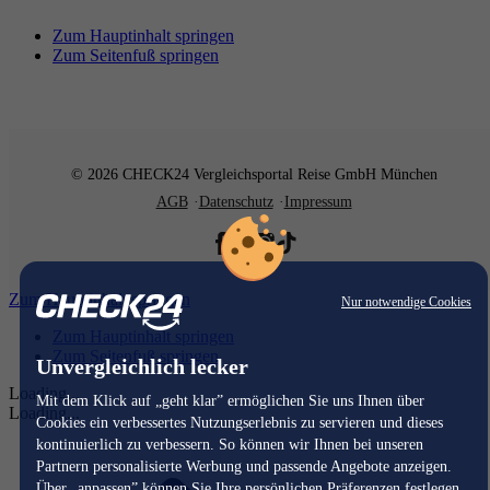
Zum Hauptinhalt springen
Zum Seitenfuß springen
© 2026 CHECK24 Vergleichsportal Reise GmbH München
AGB
Datenschutz
Impressum
Zum Hauptinhalt springen
Nur notwendige Cookies
Zum Hauptinhalt springen
Zum Seitenfuß springen
Unvergleichlich lecker
Loading...
Mit dem Klick auf „geht klar” ermöglichen Sie uns Ihnen über
Loading...
Cookies ein verbessertes Nutzungserlebnis zu servieren und dieses
kontinuierlich zu verbessern. So können wir Ihnen bei unseren
Partnern personalisierte Werbung und passende Angebote anzeigen.
Über „anpassen” können Sie Ihre persönlichen Präferenzen festlegen.