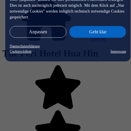
Dies ist auch nachträglich jederzeit möglich. Mit dem Klick auf „Nur
notwendige Cookies” werden lediglich technisch notwendige Cookies
gespeichert.
Anpassen
Geht klar
Startseite
Datenschutzerklärung
The Peri Hotel Hua Hin
Cookierichtlinie
Impressum