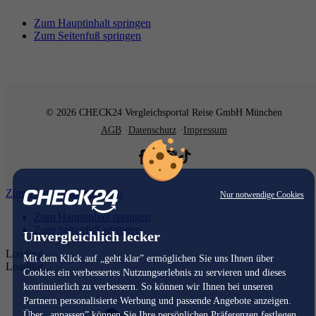
Zum Hauptinhalt springen
Zum Seitenfuß springen
© 2026 CHECK24 Vergleichsportal Reise GmbH München
AGB
Datenschutz
Impressum
Zum Hauptinhalt springen
Nur notwendige Cookies
Zum Hauptinhalt springen
Zum Seitenfuß springen
Unvergleichlich lecker
Loading...
Mit dem Klick auf „geht klar” ermöglichen Sie uns Ihnen über
Loading...
Cookies ein verbessertes Nutzungserlebnis zu servieren und dieses
kontinuierlich zu verbessern. So können wir Ihnen bei unseren
Partnern personalisierte Werbung und passende Angebote anzeigen.
Über „anpassen” können Sie Ihre persönlichen Präferenzen festlegen.