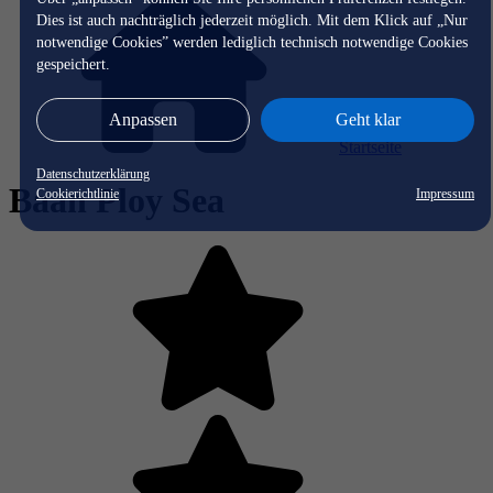
Dies ist auch nachträglich jederzeit möglich. Mit dem Klick auf „Nur
notwendige Cookies” werden lediglich technisch notwendige Cookies
gespeichert.
Anpassen
Geht klar
Startseite
Datenschutzerklärung
Baan Ploy Sea
Cookierichtlinie
Impressum