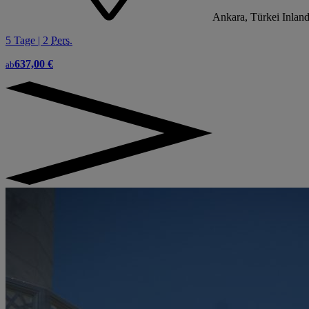
Ankara, Türkei Inland
5 Tage | 2
Pers.
637,00 €
ab