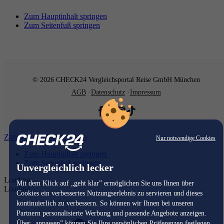
Zum Hauptinhalt springen
Zum Seitenfuß springen
© 2026 CHECK24 Vergleichsportal Reise GmbH München
AGB
Datenschutz
Impressum
Zum Hauptinhalt springen
Nur notwendige Cookies
Zum Hauptinhalt springen
Zum Seitenfuß springen
Unvergleichlich lecker
Loading...
Mit dem Klick auf „geht klar” ermöglichen Sie uns Ihnen über
Loading...
Cookies ein verbessertes Nutzungserlebnis zu servieren und dieses
kontinuierlich zu verbessern. So können wir Ihnen bei unseren
Partnern personalisierte Werbung und passende Angebote anzeigen.
Über „anpassen” können Sie Ihre persönlichen Präferenzen festlegen.