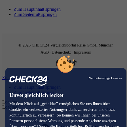
Zum Hauptinhalt springen
Zum Seitenfuß springen
© 2026 CHECK24 Vergleichsportal Reise GmbH München
AGB
Datenschutz
Impressum
Zum Hauptinhalt springen
Nur notwendige Cookies
Zum Hauptinhalt springen
Zum Seitenfuß springen
Unvergleichlich lecker
Loading...
Mit dem Klick auf „geht klar” ermöglichen Sie uns Ihnen über
Loading...
Cookies ein verbessertes Nutzungserlebnis zu servieren und dieses
kontinuierlich zu verbessern. So können wir Ihnen bei unseren
Partnern personalisierte Werbung und passende Angebote anzeigen.
Über „anpassen” können Sie Ihre persönlichen Präferenzen festlegen.