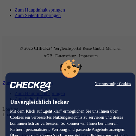
Zum Hauptinhalt springen
Zum Seitenfuß springen
© 2026 CHECK24 Vergleichsportal Reise GmbH München
AGB
Datenschutz
Impressum
Zum Hauptinhalt springen
Nur notwendige Cookies
Zum Hauptinhalt springen
Zum Seitenfuß springen
Unvergleichlich lecker
Loading...
Mit dem Klick auf „geht klar” ermöglichen Sie uns Ihnen über
Loading...
Cookies ein verbessertes Nutzungserlebnis zu servieren und dieses
kontinuierlich zu verbessern. So können wir Ihnen bei unseren
Partnern personalisierte Werbung und passende Angebote anzeigen.
Über „anpassen” können Sie Ihre persönlichen Präferenzen festlegen.