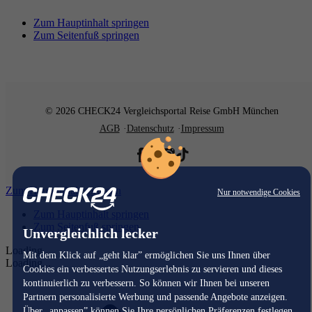
Zum Hauptinhalt springen
Zum Seitenfuß springen
© 2026 CHECK24 Vergleichsportal Reise GmbH München
AGB
Datenschutz
Impressum
Zum Hauptinhalt springen
Nur notwendige Cookies
Zum Hauptinhalt springen
Zum Seitenfuß springen
Unvergleichlich lecker
Loading...
Mit dem Klick auf „geht klar” ermöglichen Sie uns Ihnen über
Loading...
Cookies ein verbessertes Nutzungserlebnis zu servieren und dieses
kontinuierlich zu verbessern. So können wir Ihnen bei unseren
Partnern personalisierte Werbung und passende Angebote anzeigen.
Über „anpassen” können Sie Ihre persönlichen Präferenzen festlegen.