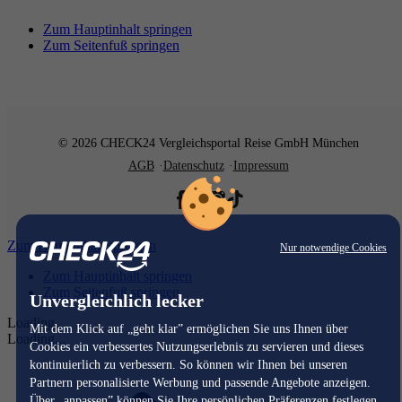
Zum Hauptinhalt springen
Zum Seitenfuß springen
© 2026 CHECK24 Vergleichsportal Reise GmbH München
AGB
Datenschutz
Impressum
Zum Hauptinhalt springen
Nur notwendige Cookies
Zum Hauptinhalt springen
Zum Seitenfuß springen
Unvergleichlich lecker
Loading...
Mit dem Klick auf „geht klar” ermöglichen Sie uns Ihnen über
Loading...
Cookies ein verbessertes Nutzungserlebnis zu servieren und dieses
kontinuierlich zu verbessern. So können wir Ihnen bei unseren
Partnern personalisierte Werbung und passende Angebote anzeigen.
Über „anpassen” können Sie Ihre persönlichen Präferenzen festlegen.