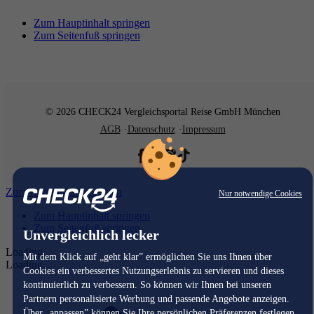
Zum Hauptinhalt springen
Zum Seitenfuß springen
© 2026 CHECK24 Vergleichsportal Reise GmbH München
AGB
Datenschutz
Impressum
Zum Hauptinhalt springen
Nur notwendige Cookies
Zum Hauptinhalt springen
Zum Seitenfuß springen
Unvergleichlich lecker
Loading...
Mit dem Klick auf „geht klar” ermöglichen Sie uns Ihnen über
Loading...
Cookies ein verbessertes Nutzungserlebnis zu servieren und dieses
kontinuierlich zu verbessern. So können wir Ihnen bei unseren
Partnern personalisierte Werbung und passende Angebote anzeigen.
Über „anpassen” können Sie Ihre persönlichen Präferenzen festlegen.