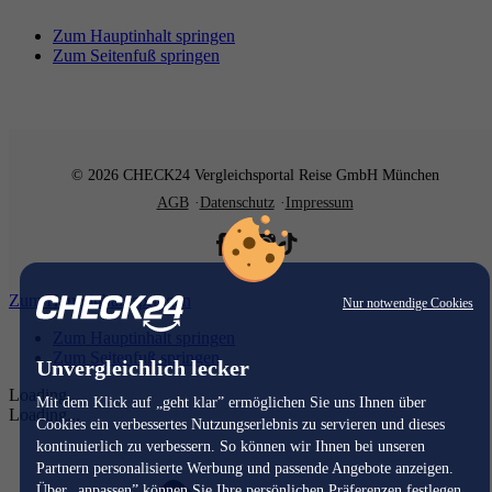
Zum Hauptinhalt springen
Zum Seitenfuß springen
© 2026 CHECK24 Vergleichsportal Reise GmbH München
AGB
Datenschutz
Impressum
Zum Hauptinhalt springen
Nur notwendige Cookies
Zum Hauptinhalt springen
Zum Seitenfuß springen
Unvergleichlich lecker
Loading...
Mit dem Klick auf „geht klar” ermöglichen Sie uns Ihnen über
Loading...
Cookies ein verbessertes Nutzungserlebnis zu servieren und dieses
kontinuierlich zu verbessern. So können wir Ihnen bei unseren
Partnern personalisierte Werbung und passende Angebote anzeigen.
Über „anpassen” können Sie Ihre persönlichen Präferenzen festlegen.