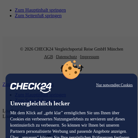
Zum Hauptinhalt springen
Zum Seitenfuß springen
© 2026 CHECK24 Vergleichsportal Reise GmbH München
AGB
Datenschutz
Impressum
Zum Hauptinhalt springen
Nur notwendige Cookies
Zum Hauptinhalt springen
Zum Seitenfuß springen
Unvergleichlich lecker
Loading...
Mit dem Klick auf „geht klar” ermöglichen Sie uns Ihnen über
Loading...
Cookies ein verbessertes Nutzungserlebnis zu servieren und dieses
kontinuierlich zu verbessern. So können wir Ihnen bei unseren
Partnern personalisierte Werbung und passende Angebote anzeigen.
Über „anpassen” können Sie Ihre persönlichen Präferenzen festlegen.