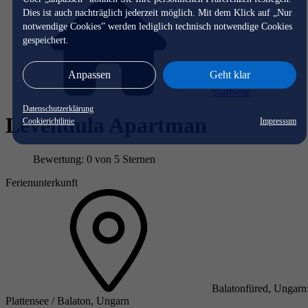
Dies ist auch nachträglich jederzeit möglich. Mit dem Klick auf „Nur
notwendige Cookies” werden lediglich technisch notwendige Cookies
gespeichert.
Anpassen
Geht klar
Startseite
Datenschutzerklärung
Levendula Apartman
Cookierichtlinie
Impressum
Bewertung: 0 von 5 Sternen
Ferienunterkunft
Balatonfüred, Ungarn
Plattensee / Balaton, Ungarn