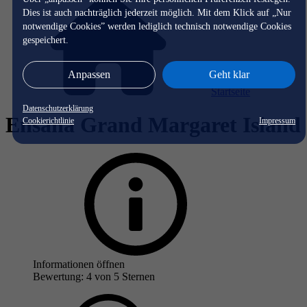
Dies ist auch nachträglich jederzeit möglich. Mit dem Klick auf „Nur
notwendige Cookies” werden lediglich technisch notwendige Cookies
gespeichert.
Anpassen
Geht klar
Startseite
Datenschutzerklärung
Ensana Grand Margaret Island
Cookierichtlinie
Impressum
Informationen öffnen
Bewertung: 4 von 5 Sternen