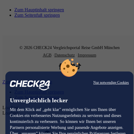
Zum Hauptinhalt springen
Zum Seitenfuß springen
© 2026 CHECK24 Vergleichsportal Reise GmbH München
AGB
Datenschutz
Impressum
Zum Hauptinhalt springen
Nur notwendige Cookies
Zum Hauptinhalt springen
Zum Seitenfuß springen
Unvergleichlich lecker
Loading...
Mit dem Klick auf „geht klar” ermöglichen Sie uns Ihnen über
Loading...
Cookies ein verbessertes Nutzungserlebnis zu servieren und dieses
kontinuierlich zu verbessern. So können wir Ihnen bei unseren
Partnern personalisierte Werbung und passende Angebote anzeigen.
Über „anpassen” können Sie Ihre persönlichen Präferenzen festlegen.