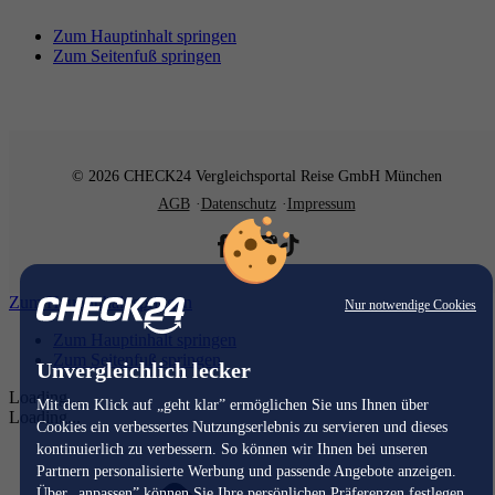
Zum Hauptinhalt springen
Zum Seitenfuß springen
© 2026 CHECK24 Vergleichsportal Reise GmbH München
AGB
Datenschutz
Impressum
Zum Hauptinhalt springen
Nur notwendige Cookies
Zum Hauptinhalt springen
Zum Seitenfuß springen
Unvergleichlich lecker
Loading...
Mit dem Klick auf „geht klar” ermöglichen Sie uns Ihnen über
Loading...
Cookies ein verbessertes Nutzungserlebnis zu servieren und dieses
kontinuierlich zu verbessern. So können wir Ihnen bei unseren
Partnern personalisierte Werbung und passende Angebote anzeigen.
Über „anpassen” können Sie Ihre persönlichen Präferenzen festlegen.