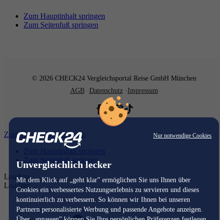
Zum Hauptinhalt springen
Zum Seitenfuß springen
© 2026 CHECK24 Vergleichsportal Reise GmbH München
AGB
Datenschutz
Impressum
Zum Hauptinhalt springen
Nur notwendige Cookies
Zum Hauptinhalt springen
Zum Seitenfuß springen
Unvergleichlich lecker
Loading...
Mit dem Klick auf „geht klar” ermöglichen Sie uns Ihnen über
Loading...
Cookies ein verbessertes Nutzungserlebnis zu servieren und dieses
kontinuierlich zu verbessern. So können wir Ihnen bei unseren
Partnern personalisierte Werbung und passende Angebote anzeigen.
Über „anpassen” können Sie Ihre persönlichen Präferenzen festlegen.