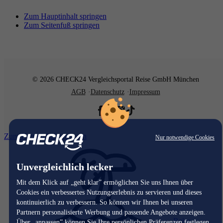
Zum Hauptinhalt springen
Zum Seitenfuß springen
© 2026 CHECK24 Vergleichsportal Reise GmbH München
AGB
Datenschutz
Impressum
Zum Hauptinhalt springen
Nur notwendige Cookies
Unvergleichlich lecker
Mit dem Klick auf „geht klar” ermöglichen Sie uns Ihnen über
Cookies ein verbessertes Nutzungserlebnis zu servieren und dieses
kontinuierlich zu verbessern. So können wir Ihnen bei unseren
Partnern personalisierte Werbung und passende Angebote anzeigen.
Reise
Über „anpassen” können Sie Ihre persönlichen Präferenzen festlegen.