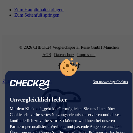
Zum Hauptinhalt springen
Zum Seitenfuß springen
© 2026 CHECK24 Vergleichsportal Reise GmbH München
AGB
Datenschutz
Impressum
Zum Hauptinhalt springen
Nur notwendige Cookies
Unvergleichlich lecker
Mit dem Klick auf „geht klar” ermöglichen Sie uns Ihnen über
Cookies ein verbessertes Nutzungserlebnis zu servieren und dieses
kontinuierlich zu verbessern. So können wir Ihnen bei unseren
Partnern personalisierte Werbung und passende Angebote anzeigen.
Reise
Über „anpassen” können Sie Ihre persönlichen Präferenzen festlegen.