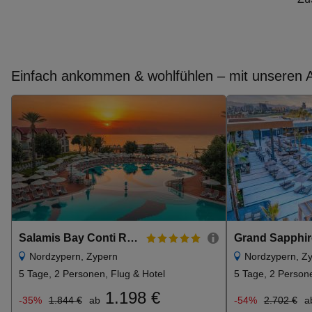
Einfach ankommen & wohlfühlen – mit unseren Al
Salamis Bay Conti Resort Hotel & Casino
Nordzypern, Zypern
Nordzypern, Z
5 Tage, 2 Personen, Flug & Hotel
5 Tage, 2 Persone
1.198 €
-35%
1.844 €
ab
-54%
2.702 €
a