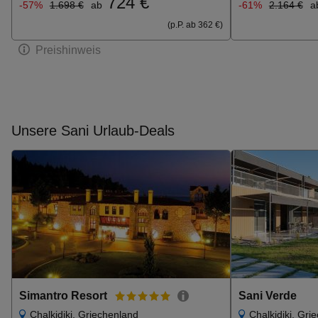
724 €
-57%
1.698 €
ab
-61%
2.164 €
a
(p.P. ab 362 €)
Preishinweis
Unsere Sani Urlaub-Deals
Simantro Resort
Sani Verde
Chalkidiki, Griechenland
Chalkidiki, Gri