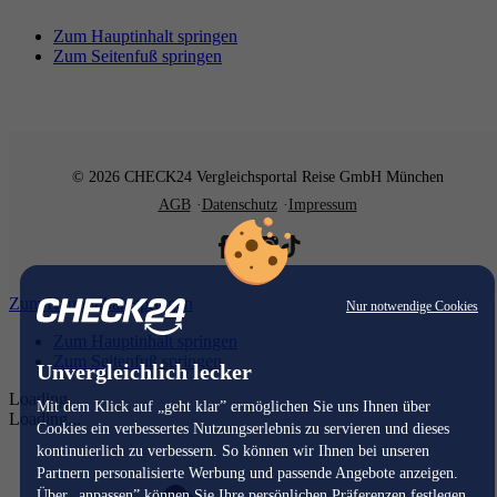
Zum Hauptinhalt springen
Zum Seitenfuß springen
© 2026 CHECK24 Vergleichsportal Reise GmbH München
AGB
Datenschutz
Impressum
Zum Hauptinhalt springen
Nur notwendige Cookies
Zum Hauptinhalt springen
Zum Seitenfuß springen
Unvergleichlich lecker
Loading...
Mit dem Klick auf „geht klar” ermöglichen Sie uns Ihnen über
Loading...
Cookies ein verbessertes Nutzungserlebnis zu servieren und dieses
kontinuierlich zu verbessern. So können wir Ihnen bei unseren
Partnern personalisierte Werbung und passende Angebote anzeigen.
Über „anpassen” können Sie Ihre persönlichen Präferenzen festlegen.