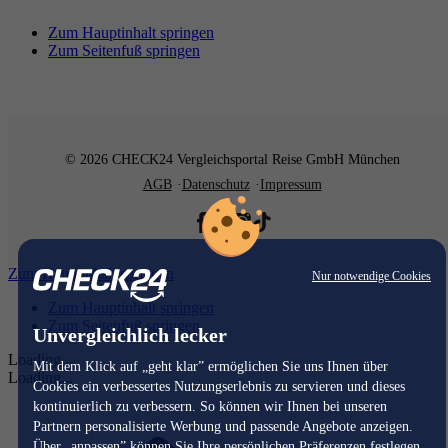
Zum Hauptinhalt springen
Zum Seitenfuß springen
© 2026 CHECK24 Vergleichsportal Reise GmbH München
AGB
Datenschutz
Impressum
Zum Hauptinhalt springen
Nur notwendige Cookies
Zum Hauptinhalt springen
Zum Seitenfuß springen
Unvergleichlich lecker
Loading...
Mit dem Klick auf „geht klar” ermöglichen Sie uns Ihnen über
Loading...
Cookies ein verbessertes Nutzungserlebnis zu servieren und dieses
kontinuierlich zu verbessern. So können wir Ihnen bei unseren
Partnern personalisierte Werbung und passende Angebote anzeigen.
Über „anpassen” können Sie Ihre persönlichen Präferenzen festlegen.