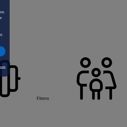
ern.
de
rt.
ssum
Fitness