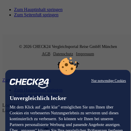
Zum Hauptinhalt springen
Zum Seitenfuß springen
© 2026 CHECK24 Vergleichsportal Reise GmbH München
AGB
Datenschutz
Impressum
Zum Hauptinhalt springen
Nur notwendige Cookies
Zum Hauptinhalt springen
Zum Seitenfuß springen
Unvergleichlich lecker
Loading...
Mit dem Klick auf „geht klar” ermöglichen Sie uns Ihnen über
Loading...
Cookies ein verbessertes Nutzungserlebnis zu servieren und dieses
kontinuierlich zu verbessern. So können wir Ihnen bei unseren
Partnern personalisierte Werbung und passende Angebote anzeigen.
Über „anpassen” können Sie Ihre persönlichen Präferenzen festlegen.