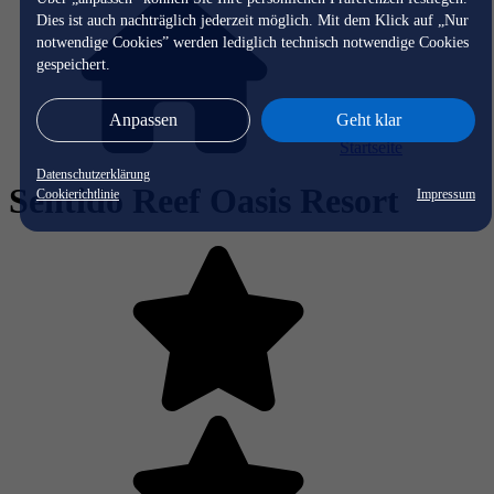
Dies ist auch nachträglich jederzeit möglich. Mit dem Klick auf „Nur
notwendige Cookies” werden lediglich technisch notwendige Cookies
gespeichert.
Anpassen
Geht klar
Startseite
Datenschutzerklärung
Sentido Reef Oasis Resort
Cookierichtlinie
Impressum