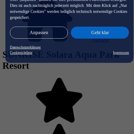
Dies ist auch nachträglich jederzeit möglich. Mit dem Klick auf „Nur
notwendige Cookies” werden lediglich technisch notwendige Cookies
gespeichert.
Anpassen
Geht klar
Startseite
Datenschutzerklärung
SUNRISE Solara Aqua Park
Cookierichtlinie
Impressum
Resort