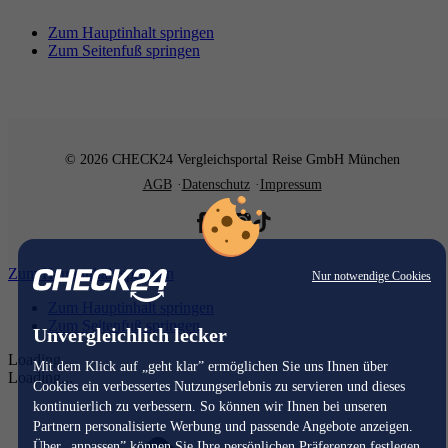
Zum Hauptinhalt springen
Zum Seitenfuß springen
© 2026 CHECK24 Vergleichsportal Reise GmbH München
AGB
Datenschutz
Impressum
Zum Hauptinhalt springen
Nur notwendige Cookies
Zum Hauptinhalt springen
Zum Seitenfuß springen
Unvergleichlich lecker
Loading...
Mit dem Klick auf „geht klar” ermöglichen Sie uns Ihnen über
Loading...
Cookies ein verbessertes Nutzungserlebnis zu servieren und dieses
kontinuierlich zu verbessern. So können wir Ihnen bei unseren
Partnern personalisierte Werbung und passende Angebote anzeigen.
Über „anpassen” können Sie Ihre persönlichen Präferenzen festlegen.