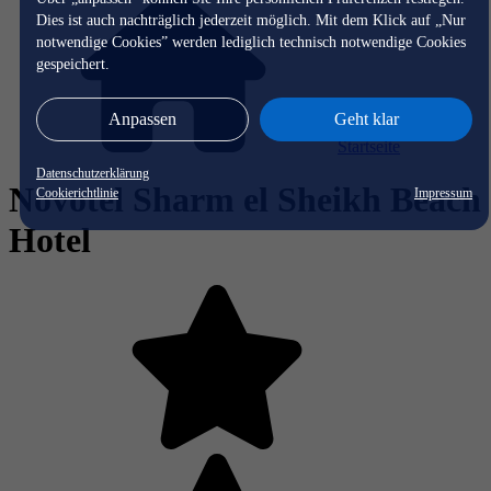
Dies ist auch nachträglich jederzeit möglich. Mit dem Klick auf „Nur
notwendige Cookies” werden lediglich technisch notwendige Cookies
gespeichert.
Anpassen
Geht klar
Startseite
Datenschutzerklärung
Novotel Sharm el Sheikh Beach
Cookierichtlinie
Impressum
Hotel