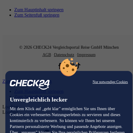
Zum Hauptinhalt springen
Zum Seitenfuß springen
© 2026 CHECK24 Vergleichsportal Reise GmbH München
AGB
Datenschutz
Impressum
Zum Hauptinhalt springen
Nur notwendige Cookies
Zum Hauptinhalt springen
Zum Seitenfuß springen
Unvergleichlich lecker
Loading...
Mit dem Klick auf „geht klar” ermöglichen Sie uns Ihnen über
Loading...
Cookies ein verbessertes Nutzungserlebnis zu servieren und dieses
kontinuierlich zu verbessern. So können wir Ihnen bei unseren
Partnern personalisierte Werbung und passende Angebote anzeigen.
Über „anpassen” können Sie Ihre persönlichen Präferenzen festlegen.