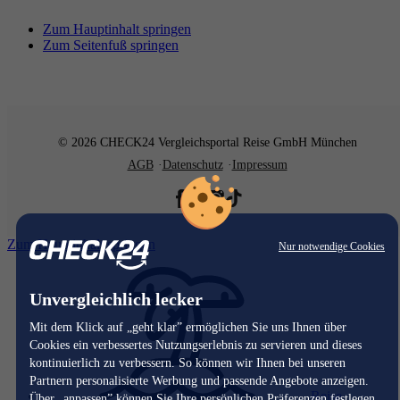
Zum Hauptinhalt springen
Zum Seitenfuß springen
© 2026 CHECK24 Vergleichsportal Reise GmbH München
AGB
Datenschutz
Impressum
Zum Hauptinhalt springen
Nur notwendige Cookies
Unvergleichlich lecker
Mit dem Klick auf „geht klar” ermöglichen Sie uns Ihnen über
Cookies ein verbessertes Nutzungserlebnis zu servieren und dieses
kontinuierlich zu verbessern. So können wir Ihnen bei unseren
Partnern personalisierte Werbung und passende Angebote anzeigen.
Reise
Über „anpassen” können Sie Ihre persönlichen Präferenzen festlegen.