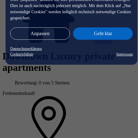
Dies ist auch nachträglich jederzeit möglich. Mit dem Klick auf „Nur
notwendige Cookies” werden lediglich technisch notwendige Cookies
gespeichert.
Anpassen
Geht klar
Startseite
Datenschutzerklärung
Downtown Luxury private
Cookierichtlinie
Impressum
apartments
Bewertung: 0 von 5 Sternen
Ferienunterkunft