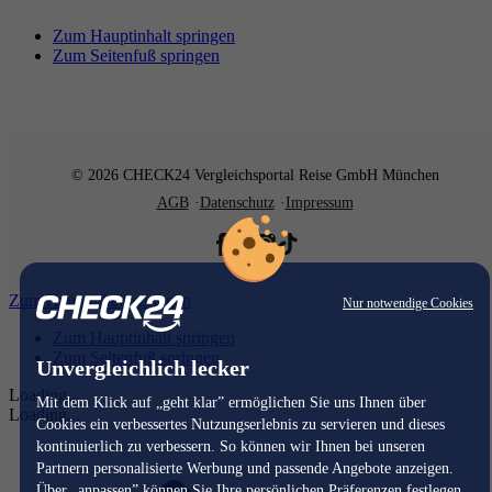
Zum Hauptinhalt springen
Zum Seitenfuß springen
© 2026 CHECK24 Vergleichsportal Reise GmbH München
AGB
Datenschutz
Impressum
Zum Hauptinhalt springen
Nur notwendige Cookies
Zum Hauptinhalt springen
Zum Seitenfuß springen
Unvergleichlich lecker
Loading...
Mit dem Klick auf „geht klar” ermöglichen Sie uns Ihnen über
Loading...
Cookies ein verbessertes Nutzungserlebnis zu servieren und dieses
kontinuierlich zu verbessern. So können wir Ihnen bei unseren
Partnern personalisierte Werbung und passende Angebote anzeigen.
Über „anpassen” können Sie Ihre persönlichen Präferenzen festlegen.