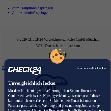
Zum Hauptinhalt springen
Zum Seitenfuß springen
© 2026 CHECK24 Vergleichsportal Reise GmbH München
AGB
Datenschutz
Impressum
Zum Hauptinhalt springen
Nur notwendige Cookies
Unvergleichlich lecker
Mit dem Klick auf „geht klar” ermöglichen Sie uns Ihnen über
Cookies ein verbessertes Nutzungserlebnis zu servieren und dieses
kontinuierlich zu verbessern. So können wir Ihnen bei unseren
Partnern personalisierte Werbung und passende Angebote anzeigen.
Reise
Über „anpassen” können Sie Ihre persönlichen Präferenzen festlegen.