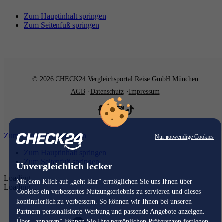
Zum Hauptinhalt springen
Zum Seitenfuß springen
© 2026 CHECK24 Vergleichsportal Reise GmbH München
AGB
Datenschutz
Impressum
Zum Hauptinhalt springen
Nur notwendige Cookies
Zum Hauptinhalt springen
Zum Seitenfuß springen
Unvergleichlich lecker
Loading...
Mit dem Klick auf „geht klar” ermöglichen Sie uns Ihnen über
Loading...
Cookies ein verbessertes Nutzungserlebnis zu servieren und dieses
kontinuierlich zu verbessern. So können wir Ihnen bei unseren
Partnern personalisierte Werbung und passende Angebote anzeigen.
Über „anpassen” können Sie Ihre persönlichen Präferenzen festlegen.