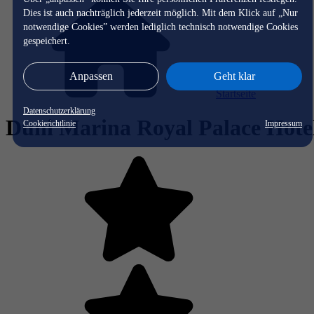
Dies ist auch nachträglich jederzeit möglich. Mit dem Klick auf „Nur
notwendige Cookies” werden lediglich technisch notwendige Cookies
gespeichert.
Anpassen
Geht klar
Startseite
Datenschutzerklärung
Duni Marina Royal Palace Hote
Cookierichtlinie
Impressum