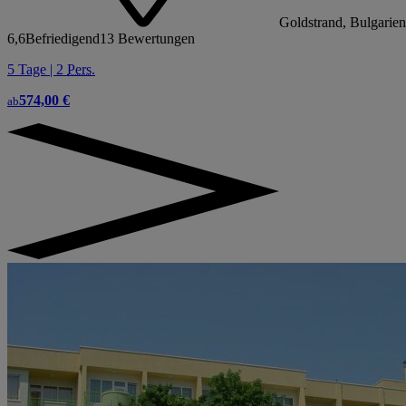
Goldstrand, Bulgarien
6,6
Befriedigend
13 Bewertungen
5 Tage | 2
Pers.
574,00 €
ab