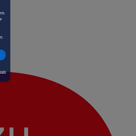
ern.
de
rt.
ssum
zu