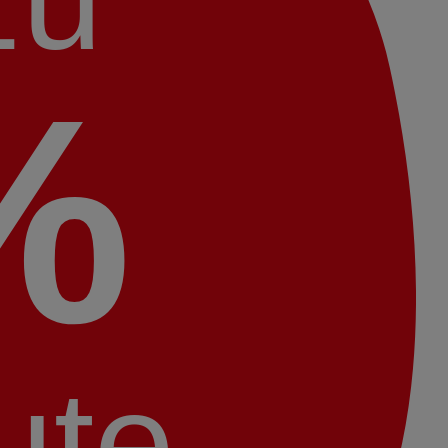
%
ute