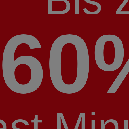
60
ast Min