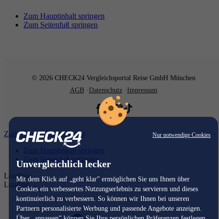
Zum Hauptinhalt springen
Zum Seitenfuß springen
© 2026 CHECK24 Vergleichsportal Reise GmbH München
AGB
Datenschutz
Impressum
Zum Hauptinhalt springen
Nur notwendige Cookies
Zum Hauptinhalt springen
Zum Seitenfuß springen
Unvergleichlich lecker
Loading...
Mit dem Klick auf „geht klar” ermöglichen Sie uns Ihnen über
Loading...
Cookies ein verbessertes Nutzungserlebnis zu servieren und dieses
kontinuierlich zu verbessern. So können wir Ihnen bei unseren
Partnern personalisierte Werbung und passende Angebote anzeigen.
Über „anpassen” können Sie Ihre persönlichen Präferenzen festlegen.