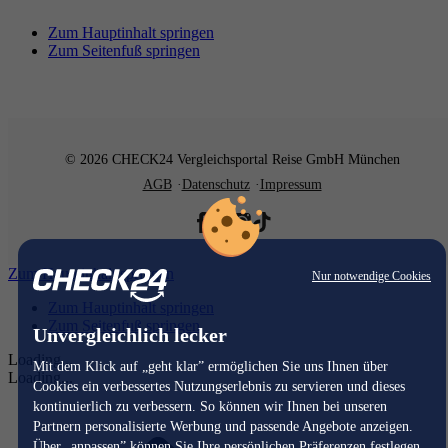
Zum Hauptinhalt springen
Zum Seitenfuß springen
© 2026 CHECK24 Vergleichsportal Reise GmbH München
AGB
Datenschutz
Impressum
Zum Hauptinhalt springen
Nur notwendige Cookies
Zum Hauptinhalt springen
Zum Seitenfuß springen
Unvergleichlich lecker
Loading...
Mit dem Klick auf „geht klar” ermöglichen Sie uns Ihnen über
Loading...
Cookies ein verbessertes Nutzungserlebnis zu servieren und dieses
kontinuierlich zu verbessern. So können wir Ihnen bei unseren
Partnern personalisierte Werbung und passende Angebote anzeigen.
Über „anpassen” können Sie Ihre persönlichen Präferenzen festlegen.