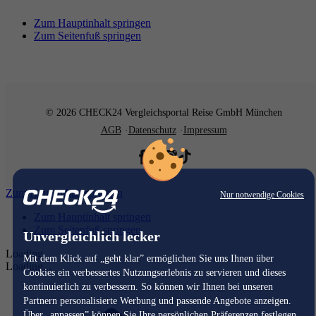
Zum Hauptinhalt springen
Zum Seitenfuß springen
© 2026 CHECK24 Vergleichsportal Reise GmbH München
AGB
Datenschutz
Impressum
Zum Hauptinhalt springen
Nur notwendige Cookies
Zum Hauptinhalt springen
Zum Seitenfuß springen
Unvergleichlich lecker
Loading...
Mit dem Klick auf „geht klar” ermöglichen Sie uns Ihnen über
Loading...
Cookies ein verbessertes Nutzungserlebnis zu servieren und dieses
kontinuierlich zu verbessern. So können wir Ihnen bei unseren
Partnern personalisierte Werbung und passende Angebote anzeigen.
Über „anpassen” können Sie Ihre persönlichen Präferenzen festlegen.