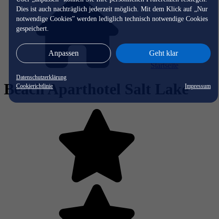
Dies ist auch nachträglich jederzeit möglich. Mit dem Klick auf „Nur
notwendige Cookies” werden lediglich technisch notwendige Cookies
gespeichert.
Anpassen
Geht klar
Startseite
Datenschutzerklärung
Beach Aparthotel Salt Lake
Cookierichtlinie
Impressum