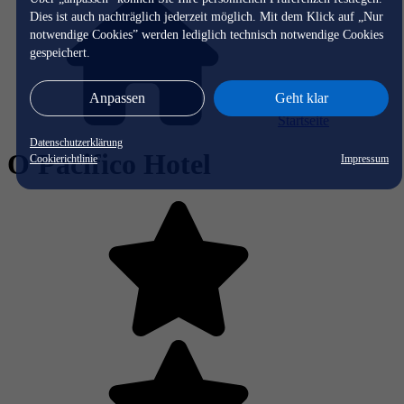
Dies ist auch nachträglich jederzeit möglich. Mit dem Klick auf „Nur
notwendige Cookies” werden lediglich technisch notwendige Cookies
gespeichert.
Anpassen
Geht klar
Startseite
Datenschutzerklärung
O'Pacifico Hotel
Cookierichtlinie
Impressum