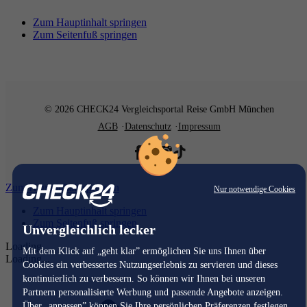
Zum Hauptinhalt springen
Zum Seitenfuß springen
© 2026 CHECK24 Vergleichsportal Reise GmbH München
AGB
Datenschutz
Impressum
Zum Hauptinhalt springen
Nur notwendige Cookies
Zum Hauptinhalt springen
Zum Seitenfuß springen
Unvergleichlich lecker
Loading...
Mit dem Klick auf „geht klar” ermöglichen Sie uns Ihnen über
Loading...
Cookies ein verbessertes Nutzungserlebnis zu servieren und dieses
kontinuierlich zu verbessern. So können wir Ihnen bei unseren
Partnern personalisierte Werbung und passende Angebote anzeigen.
Über „anpassen” können Sie Ihre persönlichen Präferenzen festlegen.