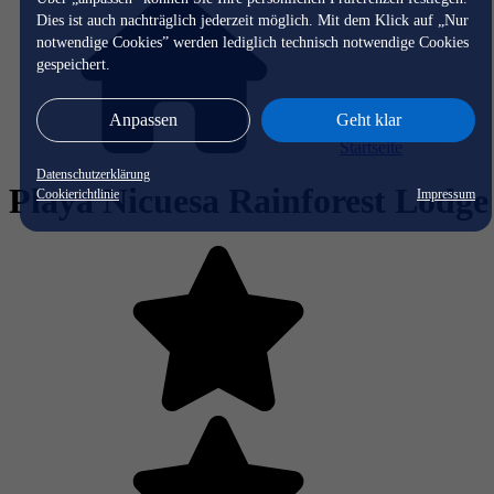
Dies ist auch nachträglich jederzeit möglich. Mit dem Klick auf „Nur
notwendige Cookies” werden lediglich technisch notwendige Cookies
gespeichert.
Anpassen
Geht klar
Startseite
Datenschutzerklärung
Playa Nicuesa Rainforest Lodge
Cookierichtlinie
Impressum