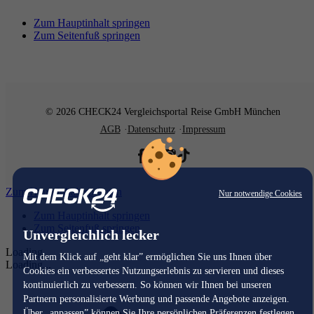
Zum Hauptinhalt springen
Zum Seitenfuß springen
© 2026 CHECK24 Vergleichsportal Reise GmbH München
AGB
Datenschutz
Impressum
Zum Hauptinhalt springen
Nur notwendige Cookies
Zum Hauptinhalt springen
Zum Seitenfuß springen
Unvergleichlich lecker
Loading...
Mit dem Klick auf „geht klar” ermöglichen Sie uns Ihnen über
Loading...
Cookies ein verbessertes Nutzungserlebnis zu servieren und dieses
kontinuierlich zu verbessern. So können wir Ihnen bei unseren
Partnern personalisierte Werbung und passende Angebote anzeigen.
Über „anpassen” können Sie Ihre persönlichen Präferenzen festlegen.