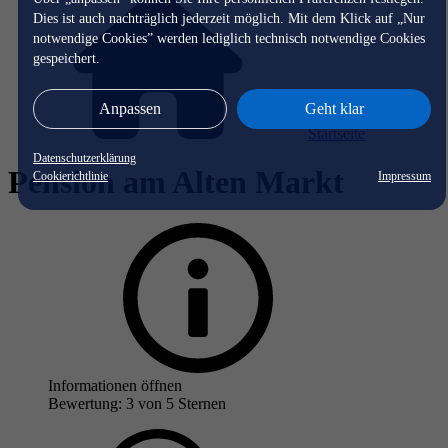
Dies ist auch nachträglich jederzeit möglich. Mit dem Klick auf „Nur
notwendige Cookies” werden lediglich technisch notwendige Cookies
gespeichert.
Anpassen
Geht klar
Startseite
Datenschutzerklärung
Pension am Alten Markt
Cookierichtlinie
Impressum
Informationen öffnen
Bewertung: 3 von 5 Sternen