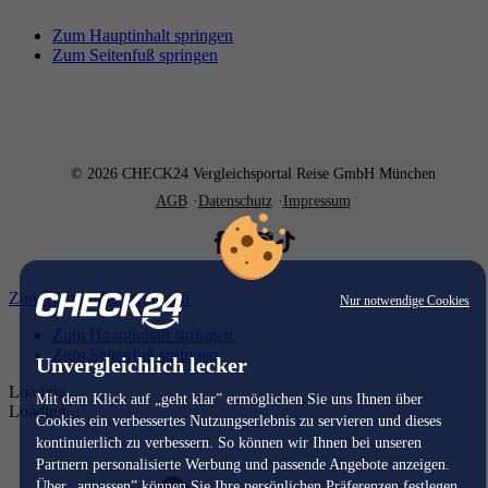
Zum Hauptinhalt springen
Zum Seitenfuß springen
© 2026 CHECK24 Vergleichsportal Reise GmbH München
AGB
Datenschutz
Impressum
Zum Hauptinhalt springen
Nur notwendige Cookies
Zum Hauptinhalt springen
Zum Seitenfuß springen
Unvergleichlich lecker
Loading...
Mit dem Klick auf „geht klar” ermöglichen Sie uns Ihnen über
Loading...
Cookies ein verbessertes Nutzungserlebnis zu servieren und dieses
kontinuierlich zu verbessern. So können wir Ihnen bei unseren
Partnern personalisierte Werbung und passende Angebote anzeigen.
Über „anpassen” können Sie Ihre persönlichen Präferenzen festlegen.