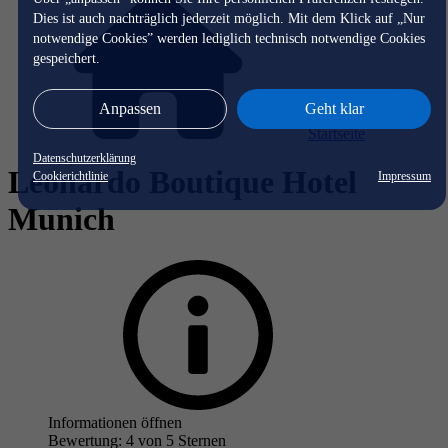
Dies ist auch nachträglich jederzeit möglich. Mit dem Klick auf „Nur
notwendige Cookies” werden lediglich technisch notwendige Cookies
gespeichert.
Anpassen
Geht klar
Startseite
Datenschutzerklärung
Leonardo Boutique Hotel
Cookierichtlinie
Impressum
Munich
Informationen öffnen
Bewertung: 4 von 5 Sternen