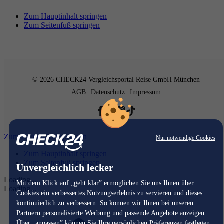
Zum Hauptinhalt springen
Zum Seitenfuß springen
© 2026 CHECK24 Vergleichsportal Reise GmbH München
AGB
Datenschutz
Impressum
Zum Hauptinhalt springen
Nur notwendige Cookies
Zum Hauptinhalt springen
Zum Seitenfuß springen
Unvergleichlich lecker
Loading...
Mit dem Klick auf „geht klar” ermöglichen Sie uns Ihnen über
Loading...
Cookies ein verbessertes Nutzungserlebnis zu servieren und dieses
kontinuierlich zu verbessern. So können wir Ihnen bei unseren
Partnern personalisierte Werbung und passende Angebote anzeigen.
Über „anpassen” können Sie Ihre persönlichen Präferenzen festlegen.