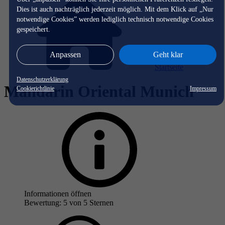
Dies ist auch nachträglich jederzeit möglich. Mit dem Klick auf „Nur
notwendige Cookies” werden lediglich technisch notwendige Cookies
gespeichert.
Anpassen
Geht klar
Startseite
Datenschutzerklärung
Mandarin Oriental Munich
Cookierichtlinie
Impressum
Informationen öffnen
Bewertung: 5 von 5 Sternen