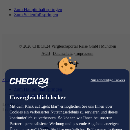
Zum Hauptinhalt springen
Zum Seitenfuß springen
© 2026 CHECK24 Vergleichsportal Reise GmbH München
AGB
Datenschutz
Impressum
Zum Hauptinhalt springen
Nur notwendige Cookies
Zum Hauptinhalt springen
Zum Seitenfuß springen
Unvergleichlich lecker
Loading...
Mit dem Klick auf „geht klar” ermöglichen Sie uns Ihnen über
Loading...
Cookies ein verbessertes Nutzungserlebnis zu servieren und dieses
kontinuierlich zu verbessern. So können wir Ihnen bei unseren
Partnern personalisierte Werbung und passende Angebote anzeigen.
Über „anpassen” können Sie Ihre persönlichen Präferenzen festlegen.