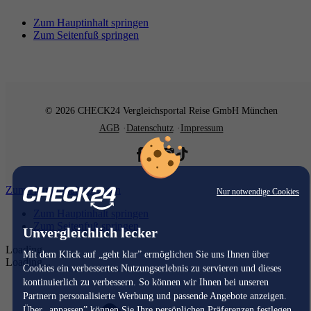
Zum Hauptinhalt springen
Zum Seitenfuß springen
© 2026 CHECK24 Vergleichsportal Reise GmbH München
AGB
Datenschutz
Impressum
Zum Hauptinhalt springen
Nur notwendige Cookies
Zum Hauptinhalt springen
Zum Seitenfuß springen
Unvergleichlich lecker
Loading...
Mit dem Klick auf „geht klar” ermöglichen Sie uns Ihnen über
Loading...
Cookies ein verbessertes Nutzungserlebnis zu servieren und dieses
kontinuierlich zu verbessern. So können wir Ihnen bei unseren
Partnern personalisierte Werbung und passende Angebote anzeigen.
Über „anpassen” können Sie Ihre persönlichen Präferenzen festlegen.