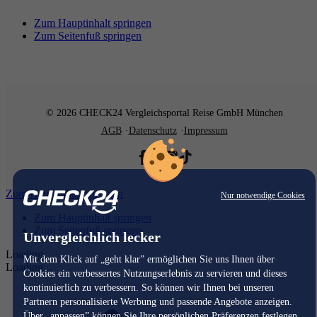
Zum Hauptinhalt springen
Zum Seitenfuß springen
© 2026 CHECK24 Vergleichsportal Reise GmbH München
AGB
Datenschutz
Impressum
Zum Hauptinhalt springen
Nur notwendige Cookies
Zum Hauptinhalt springen
Zum Seitenfuß springen
Unvergleichlich lecker
Loading...
Mit dem Klick auf „geht klar” ermöglichen Sie uns Ihnen über
Loading...
Cookies ein verbessertes Nutzungserlebnis zu servieren und dieses
kontinuierlich zu verbessern. So können wir Ihnen bei unseren
Partnern personalisierte Werbung und passende Angebote anzeigen.
Über „anpassen” können Sie Ihre persönlichen Präferenzen festlegen.