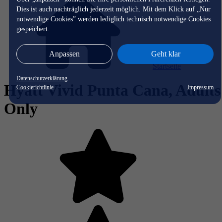
Dies ist auch nachträglich jederzeit möglich. Mit dem Klick auf „Nur
notwendige Cookies” werden lediglich technisch notwendige Cookies
gespeichert.
Anpassen
Geht klar
Startseite
Datenschutzerklärung
Hyatt Vivid Punta Cana, Adults
Cookierichtlinie
Impressum
Only